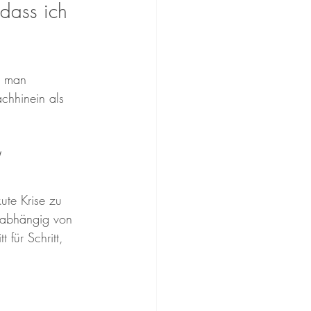
dass ich 
s man 
chhinein als 
“
te Krise zu 
 abhängig von 
 für Schritt, 