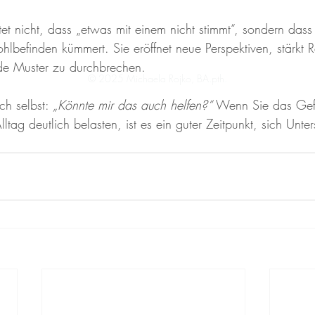
et nicht, dass „etwas mit einem nicht stimmt“, sondern dass
hlbefinden kümmert. Sie eröffnet neue Perspektiven, stärkt 
Impressum
Datenschutz
nde Muster zu durchbrechen.
© 2025 Michaela Rojko, BA.pth.
ch selbst: 
„Könnte mir das auch helfen?“ 
Wenn Sie das Gef
ltag deutlich belasten, ist es ein guter Zeitpunkt, sich Unte