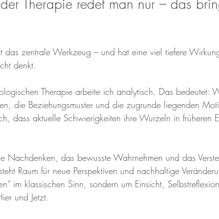
 der Therapie redet man nur – das brin
t das zentrale Werkzeug – und hat eine viel tiefere Wirkun
icht denkt.
hologischen Therapie arbeite ich analytisch. Das bedeutet:
ben, die Beziehungsmuster und die zugrunde liegenden Moti
ich, dass aktuelle Schwierigkeiten ihre Wurzeln in früheren 
e Nachdenken, das bewusste Wahrnehmen und das Verste
eht Raum für neue Perspektiven und nachhaltige Veränderu
n“ im klassischen Sinn, sondern um Einsicht, Selbstreflexio
ier und Jetzt.