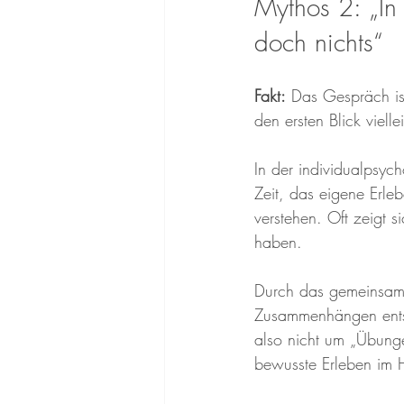
Mythos 2: „In
doch nichts“
Fakt:
 Das Gespräch is
den ersten Blick vielle
In der individualpsyc
Zeit, das eigene Erle
verstehen. Oft zeigt s
haben.
Durch das gemeinsam
Zusammenhängen entst
also nicht um „Übunge
bewusste Erleben im H