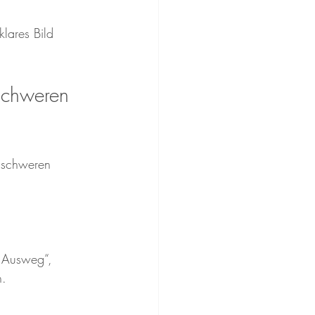
lares Bild 
schweren 
i schweren 
 
r Ausweg“, 
n.