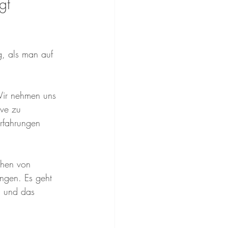
gt 
g, als man auf 
 Wir nehmen uns 
ve zu 
Erfahrungen 
hen von 
ngen. Es geht 
n und das 