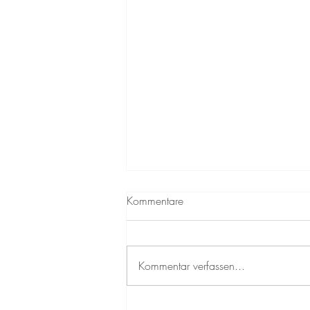
Das schlechte Gewissen beim
Kommentare
Ausruhen – woher es kommt
Viele Menschen kennen das: Kaum
entsteht eine Pause, meldet sich ein
Kommentar verfassen...
schlechtes Gewissen. Statt Erholung
entsteht innerer Druck, produktiv sein
zu müssen. Dieses Gefühl ist meist